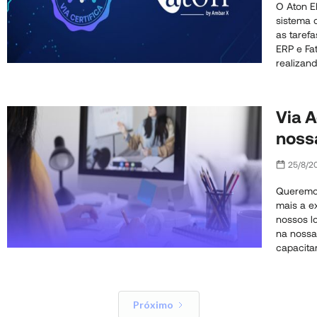
O Aton 
gest
sistema 
seu 
as taref
ERP e Fat
com
realizan
trabalho
com os p
cada clie
Via 
noss
para 
25/8/2
Queremo
mais a e
nossos lo
na nossa
capacita
mais e me
Próximo