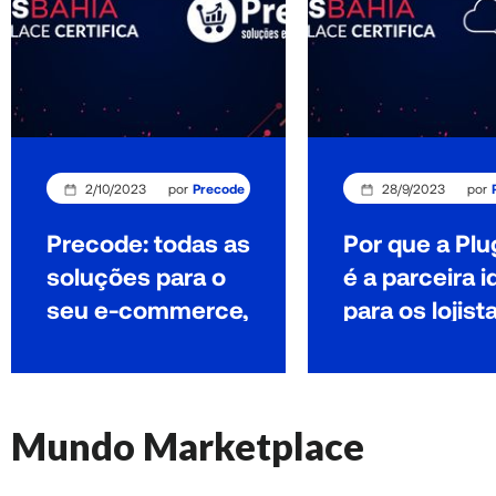
2/10/2023
por
Precode
28/9/2023
por
Precode: todas as
Por que a Plu
soluções para o
é a parceira i
seu e-commerce,
para os lojist
em um só lugar!
Casas Bahia
Marketplace
Mundo Marketplace