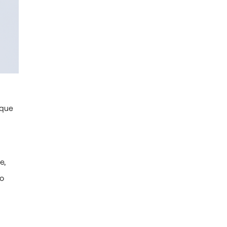
 que
e,
po