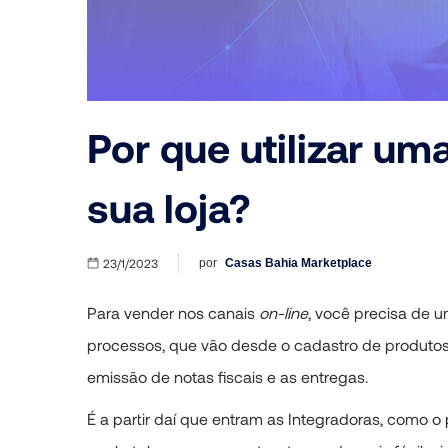
um
leitor
de
tela;
Aperte
Control-
F10
Por que utilizar um
para
abrir
um
sua loja?
menu
de
acessibilidade.
23/1/2023
por
Casas Bahia Marketplace
Para vender nos canais
on-line
, você precisa de u
processos, que vão desde o cadastro de produtos
emissão de notas fiscais e as entregas.
É a partir daí que entram as Integradoras, como o