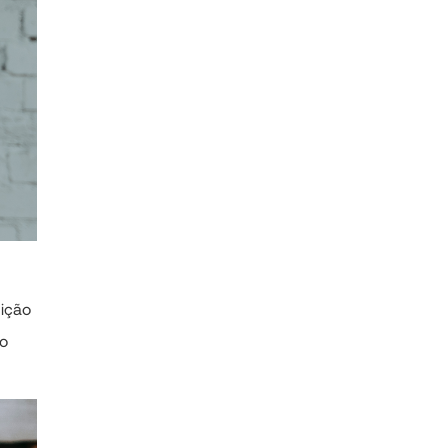
dição
 o