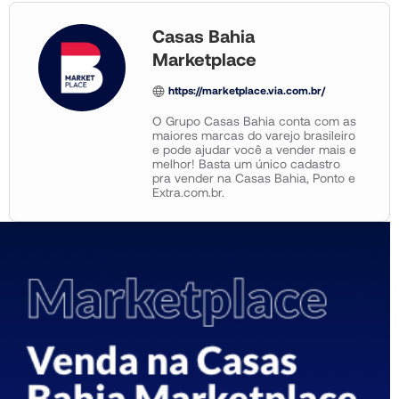
Casas Bahia
Marketplace
https://marketplace.via.com.br/
O Grupo Casas Bahia conta com as
maiores marcas do varejo brasileiro
e pode ajudar você a vender mais e
melhor! Basta um único cadastro
pra vender na Casas Bahia, Ponto e
Extra.com.br.