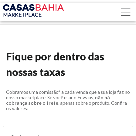
Observação:
este
site
inclui
um
sistema
de
assistência
à
Fique por dentro das
acessibilidade.
nossas taxas
Cobramos uma comissão* a cada venda que a sua loja faz no
nosso marketplace. Se você usar o Envvias,
não há
cobrança sobre o frete
, apenas sobre o produto. Confira
os valores: