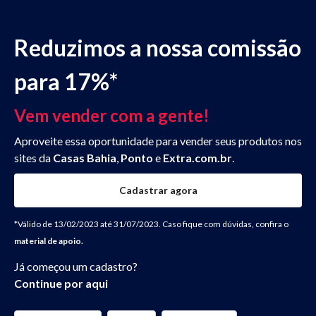
Observação:
este
site
Reduzimos a nossa comissão
inclui
um
para 17%*
sistema
de
assistência
Vem vender com a gente!
à
acessibilidade.
Aproveite essa oportunidade para vender seus produtos nos
sites da
Casas Bahia
,
Ponto
e
Extra.com.br
.
Cadastrar agora
*Válido de 13/02/2023 até 31/07/2023. Caso fique com dúvidas, confira o
material de apoio.
Já começou um cadastro?
Continue por aqui